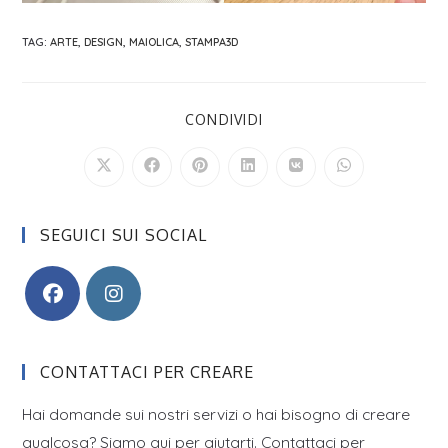
TAG
:
ARTE
,
DESIGN
,
MAIOLICA
,
STAMPA3D
SHARE
CONDIVIDI
THIS
CONTENT
Opens
Opens
Opens
Opens
Opens
Opens
in
in
in
in
in
in
a
a
a
a
a
a
new
new
new
new
new
new
window
window
window
window
window
window
SEGUICI SUI SOCIAL
CONTATTACI PER CREARE
Hai domande sui nostri servizi o hai bisogno di creare
qualcosa? Siamo qui per aiutarti. Contattaci per