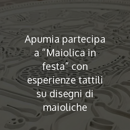
Salta
al
contenuto
Apumia partecipa
a “Maiolica in
festa” con
esperienze tattili
su disegni di
maioliche